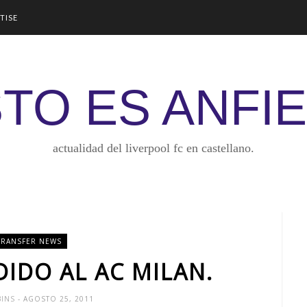
TISE
TO ES ANFI
actualidad del liverpool fc en castellano.
TRANSFER NEWS
DIDO AL AC MILAN.
BINS
- AGOSTO 25, 2011