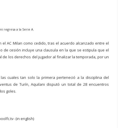
ni regresa a la Serie A.
n el AC Milan como cedido, tras el acuerdo alcanzado entre el
do de cesión incluye una clausula en la que se estipula que el
 de los derechos del jugador al finalizar la temporada, por un
s cuales tan solo la primera perteneció a la disciplina del
uventus de Turín, Aquilani disputó un total de 28 encuentros
dos goles.
oolfc.tv- (in english)