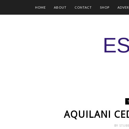
HOME
ABOUT
CONTACT
SHOP
ADVER
ES
AQUILANI CE
BY
STUB