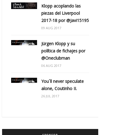
Klopp acoplando las
piezas del Liverpool
2017-18 por @Javi15195
09 AUG 2017
Jürgen Klopp y su
política de fichajes por
@Oneclubman
06 AUG 2017
You´ll never speculate
alone, Coutinho II.
26 JUL 2017