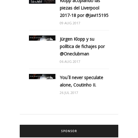
Klopp acoplando las
piezas del Liverpool
2017-18 por @Javi15195
09 AUG 2017
Jürgen Klopp y su
política de fichajes por
@Oneclubman
06 AUG 2017
You´ll never speculate
alone, Coutinho II.
26 JUL 2017
SPONSOR