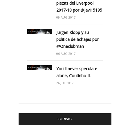
piezas del Liverpool
2017-18 por @Javi15195
09 AUG 2017
Jürgen Klopp y su
política de fichajes por
@Oneclubman
06 AUG 2017
You´ll never speculate
alone, Coutinho II.
26 JUL 2017
SPONSOR