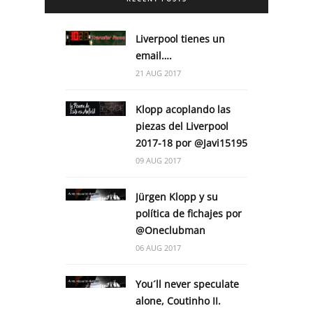
Liverpool tienes un
email….
21 AUG 2017
Klopp acoplando las
piezas del Liverpool
2017-18 por @Javi15195
09 AUG 2017
Jürgen Klopp y su
política de fichajes por
@Oneclubman
06 AUG 2017
You´ll never speculate
alone, Coutinho II.