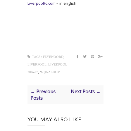
LiverpoolFc.com
– in english
,
TAGS :
FEYENOORD
,
LIVERPOOL
LIVERPOOL
,
2016-17
WIJNALDUM
← Previous
Next Posts →
Posts
YOU MAY ALSO LIKE