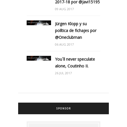
2017-18 por @Javi15195
09 AUG 2017
Jürgen Klopp y su
política de fichajes por
@Oneclubman
06 AUG 2017
You´ll never speculate
alone, Coutinho II.
26 JUL 2017
SPONSOR