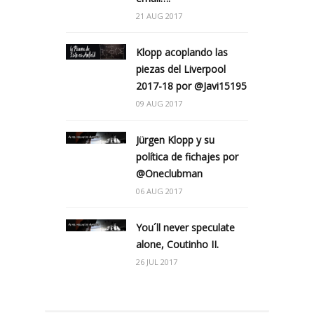
21 AUG 2017
Klopp acoplando las
piezas del Liverpool
2017-18 por @Javi15195
09 AUG 2017
Jürgen Klopp y su
política de fichajes por
@Oneclubman
06 AUG 2017
You´ll never speculate
alone, Coutinho II.
26 JUL 2017