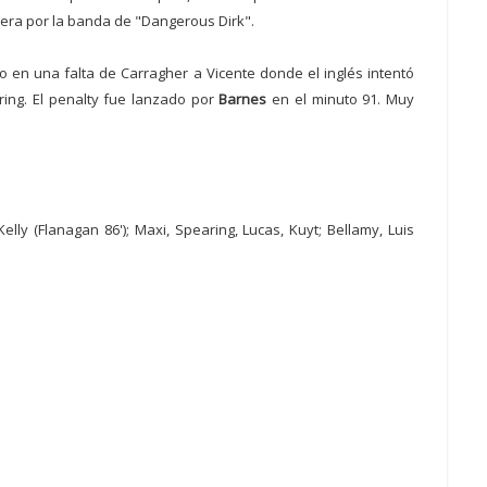
rera por la banda de "Dangerous Dirk".
no en una falta de Carragher a Vicente donde el inglés intentó
ring. El penalty fue lanzado por
Barnes
en el minuto 91. Muy
elly (Flanagan 86'); Maxi, Spearing, Lucas, Kuyt; Bellamy, Luis