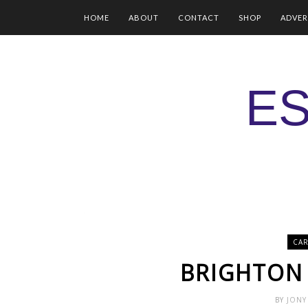
HOME
ABOUT
CONTACT
SHOP
ADVER
ES
CAR
BRIGHTON 
BY
JON