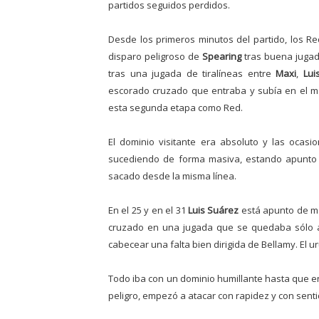
partidos seguidos perdidos.
Desde los primeros minutos del partido, los R
disparo peligroso de
Spearing
tras buena jugada
tras una jugada de tiralíneas entre
Maxi
,
Lui
escorado cruzado que entraba y subía en el ma
esta segunda etapa como Red.
El dominio visitante era absoluto y las ocas
sucediendo de forma masiva, estando apunto 
sacado desde la misma línea.
En el 25 y en el 31
Luis Suárez
está apunto de ma
cruzado en una jugada que se quedaba sólo an
cabecear una falta bien dirigida de Bellamy. El u
Todo iba con un dominio humillante hasta que e
peligro, empezó a atacar con rapidez y con senti