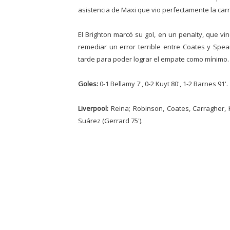
asistencia de Maxi que vio perfectamente la car
El Brighton marcó su gol, en un penalty, que vi
remediar un error terrible entre Coates y Spea
tarde para poder lograr el empate como mínimo.
Goles:
0-1 Bellamy 7', 0-2 Kuyt 80', 1-2 Barnes 91'.
Liverpool:
Reina; Robinson, Coates, Carragher, K
Suárez (Gerrard 75').