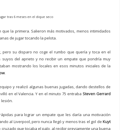
ugar tras 6 meses en el dique seco
on que la primera. Salieron más motivados, menos intimidados
ganas de jugar tocando la pelota.
 pero su disparo no coge el rumbo que quería y toca en el
s suyos del aprieto y no recibir un empate que pondría muy
staban mostrando los locales en esos minutos iniciales de la
row
.
equipo y realizó algunas buenas jugadas, dando destellos de
illó en el Valencia. Y en el minuto 75 entraba
Steven Gerrard
lesión.
ápidas para lograr un empate que les daría una motivación
otando al Liverpool, pero nunca llegó y menos tras el gol de
Kuyt
o cruzado que tocaba el palo, al recibir previamente una buena