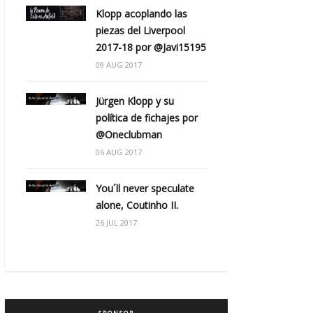
Klopp acoplando las
piezas del Liverpool
2017-18 por @Javi15195
09 AUG 2017
Jürgen Klopp y su
política de fichajes por
@Oneclubman
06 AUG 2017
You´ll never speculate
alone, Coutinho II.
26 JUL 2017