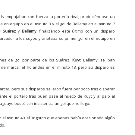
eds empujaban con fuerza la portería rival, produciéndose un
 en equipo en el minuto 3 y el gol de Bellamy en el minuto 7
s Suárez
y
Bellamy
, finalizándo este último con un disparo
rcador a los suyos y anotaba su primer gol en el equipo en
iones de gol por parte de los Suárez,
Kuyt
, Bellamy, se iban
de marcar el holandés en el minuto 18, pero su disparo es
rcar, pero sus disparos salieron fuera por poco tras disparar
te el portero tras buen pase al hueco de Kuyt y al palo al
ruguayo buscó con insistencia un gol que no llegó.
n el minuto 40, el Brighton que apenas había ocasionado algún
do.