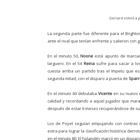
Gerrard volvió a j
La segunda parte fue diferente para el Bright
ante el rival que tenían enfrente y salieron con 
En el minuto 50,
Noone
está apunto de marcar,
larguero. En el 54
Reina
sufre para sacar a lo
cuesta arriba un partido tras el ímpetu que e
segunda mitad, con el disparo a puerta de
Spar
En el minuto 60 debutaba
Vicente
en su nuevo 
calidad y recordando a aquel jugador que marav
después de estar 6 meses recuperándose de su 
Los de Poyet seguían empujando con contras r
extra para lograr la clasificación histórica derr
en el minuto 80. El holandés marcó en un dispar