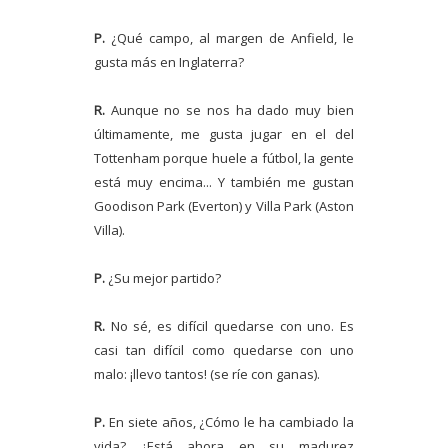
P.
¿Qué campo, al margen de Anfield, le
gusta más en Inglaterra?
R.
Aunque no se nos ha dado muy bien
últimamente, me gusta jugar en el del
Tottenham porque huele a fútbol, la gente
está muy encima... Y también me gustan
Goodison Park (Everton) y Villa Park (Aston
Villa).
P.
¿Su mejor partido?
R.
No sé, es difícil quedarse con uno. Es
casi tan difícil como quedarse con uno
malo: ¡llevo tantos! (se ríe con ganas).
P.
En siete años, ¿Cómo le ha cambiado la
vida? ¿Está ahora en su madurez