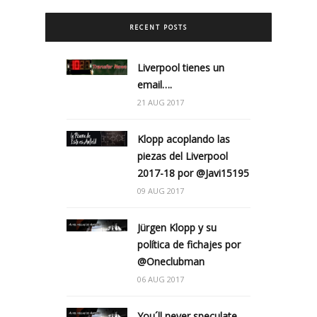
RECENT POSTS
Liverpool tienes un
email….
21 AUG 2017
Klopp acoplando las
piezas del Liverpool
2017-18 por @Javi15195
09 AUG 2017
Jürgen Klopp y su
política de fichajes por
@Oneclubman
06 AUG 2017
You´ll never speculate