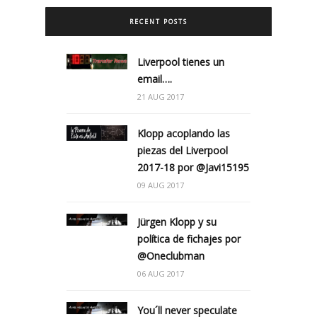
RECENT POSTS
Liverpool tienes un
email….
21 AUG 2017
Klopp acoplando las
piezas del Liverpool
2017-18 por @Javi15195
09 AUG 2017
Jürgen Klopp y su
política de fichajes por
@Oneclubman
06 AUG 2017
You´ll never speculate