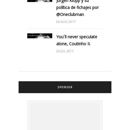
Jürgen Klopp y su
política de fichajes por
@Oneclubman
06 AUG 2017
You´ll never speculate
alone, Coutinho II.
26 JUL 2017
SPONSOR