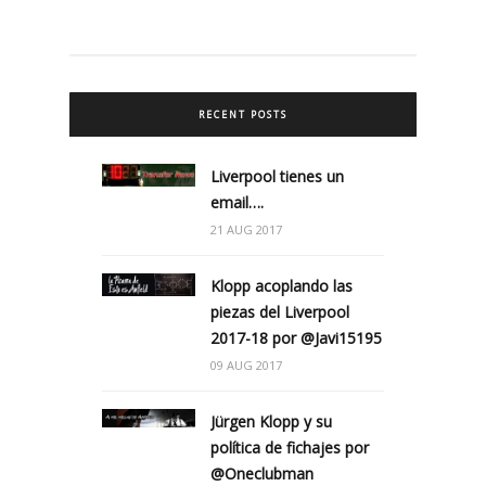
RECENT POSTS
Liverpool tienes un
email….
21 AUG 2017
Klopp acoplando las
piezas del Liverpool
2017-18 por @Javi15195
09 AUG 2017
Jürgen Klopp y su
política de fichajes por
@Oneclubman