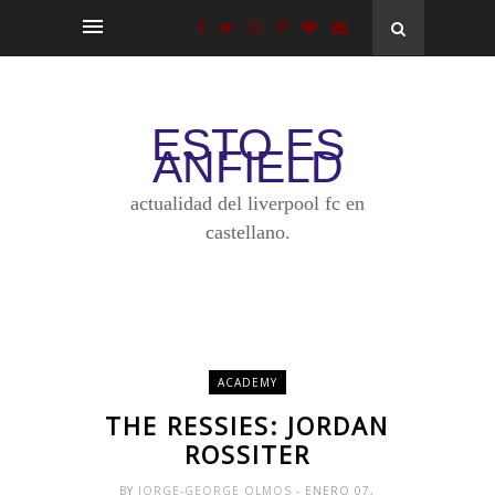
ESTO ES
ANFIELD
actualidad del liverpool fc en
castellano.
ACADEMY
THE RESSIES: JORDAN
ROSSITER
BY
JORGE-GEORGE OLMOS
- ENERO 07,