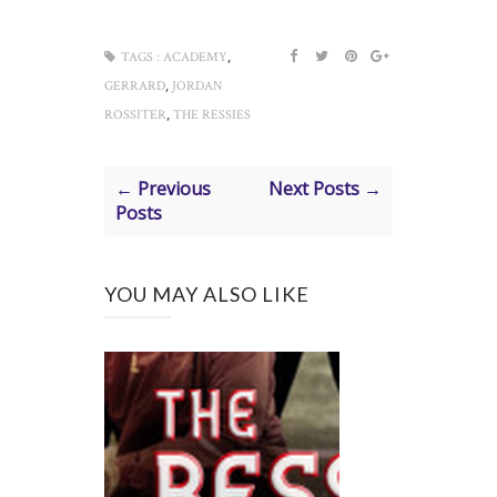
,
TAGS :
ACADEMY
,
GERRARD
JORDAN
,
ROSSITER
THE RESSIES
← Previous
Next Posts →
Posts
YOU MAY ALSO LIKE