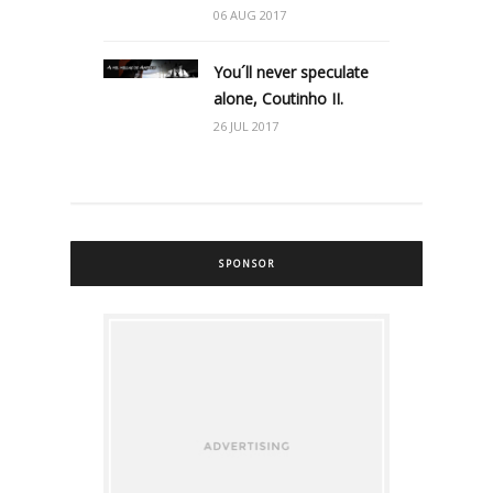
06 AUG 2017
You´ll never speculate
alone, Coutinho II.
26 JUL 2017
SPONSOR