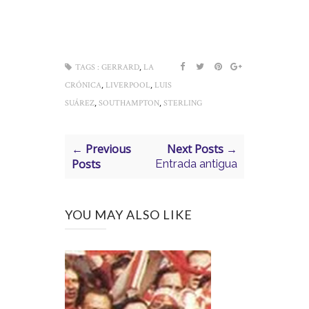
,
TAGS :
GERRARD
LA
,
,
CRÓNICA
LIVERPOOL
LUIS
,
,
SUÁREZ
SOUTHAMPTON
STERLING
← Previous
Next Posts →
Posts
Entrada antigua
YOU MAY ALSO LIKE