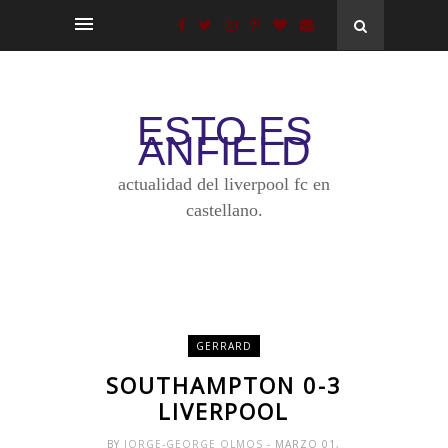
ESTO ES
ANFIELD
actualidad del liverpool fc en
castellano.
GERRARD
SOUTHAMPTON 0-3
LIVERPOOL
BY
JORGE-GEORGE OLMOS
- MARZO 01,