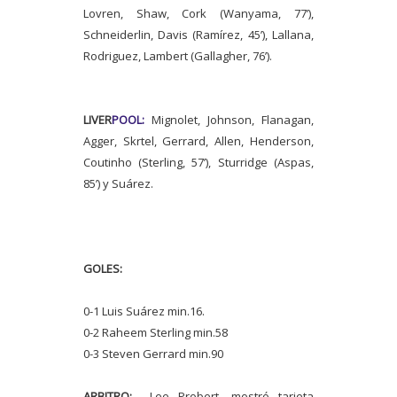
Lovren, Shaw, Cork (Wanyama, 77’),
Schneiderlin, Davis (Ramírez, 45’), Lallana,
Rodriguez, Lambert (Gallagher, 76’).
LIVER
POOL:
Mignolet, Johnson, Flanagan,
Agger, Skrtel, Gerrard, Allen, Henderson,
Coutinho (Sterling, 57’), Sturridge (Aspas,
85’) y Suárez.
GOLES:
0-1
Luis Suárez min.16.
0-2 Raheem Sterling min.58
0-3 Steven Gerrard min.90
ARBITRO:
Lee Probert, mostró tarjeta