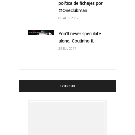
política de fichajes por
@Oneclubman
06 AUG 2017
You´ll never speculate
alone, Coutinho II.
26 JUL 2017
SPONSOR