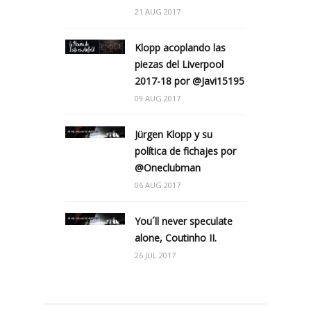
21 AUG 2017
Klopp acoplando las
piezas del Liverpool
2017-18 por @Javi15195
09 AUG 2017
Jürgen Klopp y su
política de fichajes por
@Oneclubman
06 AUG 2017
You´ll never speculate
alone, Coutinho II.
26 JUL 2017