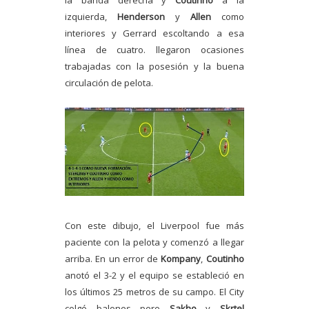
la banda derecha y
Coutinho
a la
izquierda,
Henderson
y
Allen
como
interiores y Gerrard escoltando a esa
línea de cuatro. llegaron ocasiones
trabajadas con la posesión y la buena
circulación de pelota.
Con este dibujo, el Liverpool fue más
paciente con la pelota y comenzó a llegar
arriba. En un error de
Kompany
,
Coutinho
anotó el 3-2 y el equipo se estableció en
los últimos 25 metros de su campo. El City
colgó balones pero
Sakho
y
Skrtel