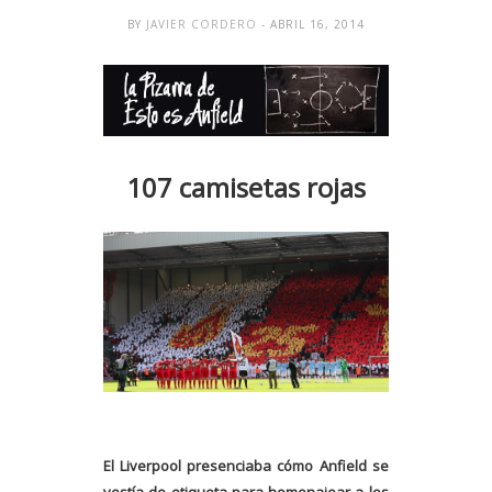
BY
JAVIER CORDERO
- ABRIL 16, 2014
107 camisetas rojas
El Liverpool presenciaba cómo Anfield se
vestía de etiqueta para homenajear a los