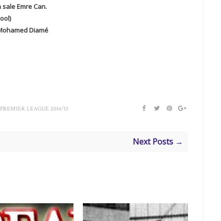
 sale Emre Can.
ool)
le Mohamed Diamé
PREMIER LEAGUE 2014/15
Next Posts →