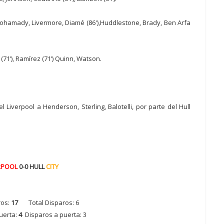
mohamady, Livermore, Diamé (86'),Huddlestone, Brady, Ben Arfa
(71’), Ramírez (71’) Quinn, Watson.
Liverpool a Henderson, Sterling, Balotelli, por parte del Hull
RPOOL
0-0 HULL
CITY
ros:
17
Total Disparos: 6
uerta:
4
Disparos a puerta: 3