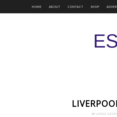
HOME
ABOUT
CONTACT
SHOP
ADVER
ES
LIVERPOOL
BY
JORGE-GEO