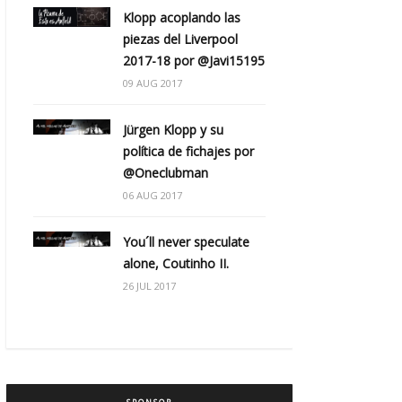
Klopp acoplando las
piezas del Liverpool
2017-18 por @Javi15195
09 AUG 2017
Jürgen Klopp y su
política de fichajes por
@Oneclubman
06 AUG 2017
You´ll never speculate
alone, Coutinho II.
26 JUL 2017