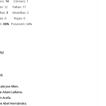
ers:
14
Córners: 1
tas: 12 Faltas: 17
llas:
3
Amarillas: 2
jas: 0 Rojas: 0
n:
66%
Posesión: 34%
ty)
l)
ale Joe Allen.
le Adam Lallana.
n Arafa.
ale Abel Hernández.