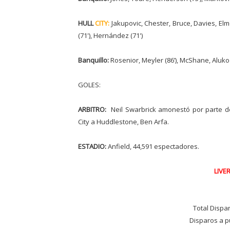
HULL
CITY:
Jakupovic, Chester, Bruce, Davies, El
(71'), Hernández (71')
Banquillo:
Rosenior, Meyler (86’), McShane, Aluko 
GOLES:
ARBITRO:
Neil Swarbrick amonestó por parte del 
City a Huddlestone, Ben Arfa.
ESTADIO:
Anfield, 44,591 espectadores.
LIVE
Total Dispa
Disparos a p