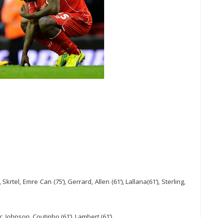
rtel, Emre Can (75’), Gerrard, Allen (61’), Lallana(61’), Sterling,
 Johnson, Coutinho (61’), Lambert (61’).