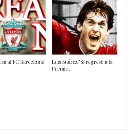
isa al FC Barcelona:
Luis Suárez "Si regreso a la
Premie...