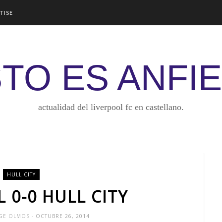
TISE
TO ES ANFI
actualidad del liverpool fc en castellano.
HULL CITY
 0-0 HULL CITY
RGE OLMOS
- OCTUBRE 26, 2014