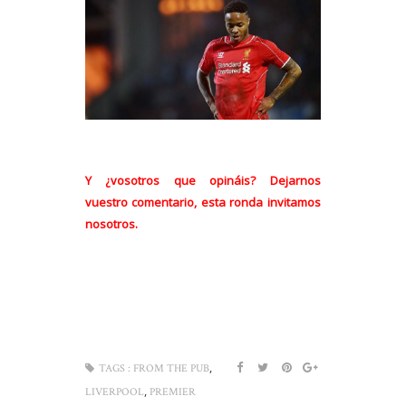
Y ¿vosotros que opináis? Dejarnos
vuestro comentario, esta ronda invitamos
nosotros.
,
TAGS :
FROM THE PUB
,
LIVERPOOL
PREMIER