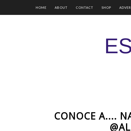
HOME
ABOUT
CONTACT
SHOP
ADVER
ES
CONOCE A.... 
@AL