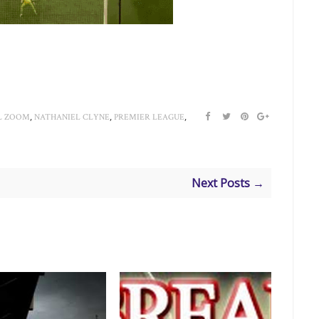
,
,
,
L ZOOM
NATHANIEL CLYNE
PREMIER LEAGUE
Next Posts →