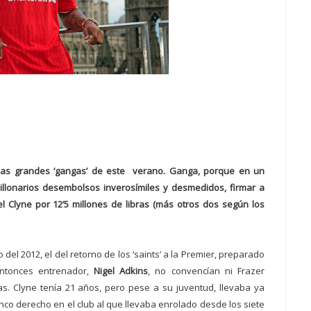
 las grandes ‘gangas’ de este verano. Ganga, porque en un
llonarios desembolsos inverosímiles y desmedidos, firmar a
iel Clyne por 12’5 millones de libras (más otros dos según los
l 2012, el del retorno de los ‘saints’ a la Premier, preparado
entonces entrenador,
Nigel Adkins
, no convencían ni Frazer
vas. Clyne tenía 21 años, pero pese a su juventud, llevaba ya
co derecho en el club al que llevaba enrolado desde los siete