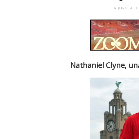
BY
JORGE-GE
Nathaniel Clyne, una