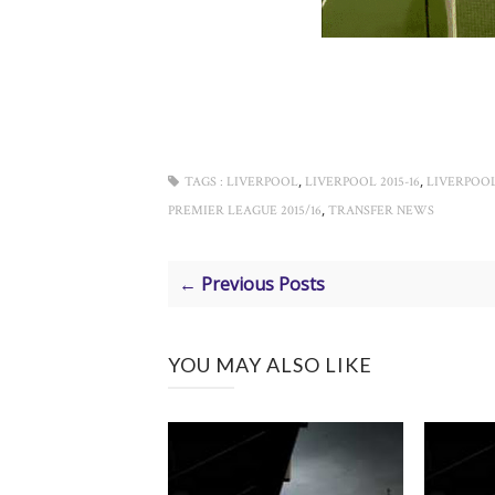
,
,
TAGS :
LIVERPOOL
LIVERPOOL 2015-16
LIVERPOO
,
PREMIER LEAGUE 2015/16
TRANSFER NEWS
← Previous Posts
YOU MAY ALSO LIKE