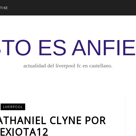
TISE
TO ES ANFI
actualidad del liverpool fc en castellano.
LIVERPOOL
NATHANIEL CLYNE POR
EXJOTA12