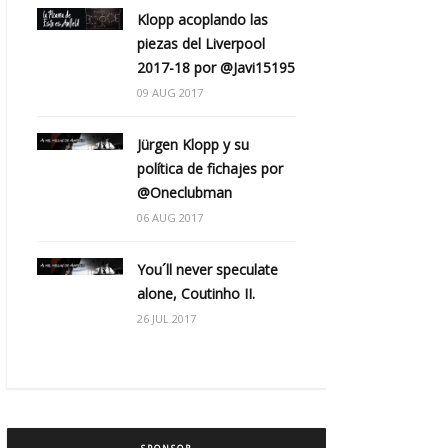
Klopp acoplando las
piezas del Liverpool
2017-18 por @Javi15195
09 AUG 2017
Jürgen Klopp y su
política de fichajes por
@Oneclubman
06 AUG 2017
You´ll never speculate
alone, Coutinho II.
26 JUL 2017