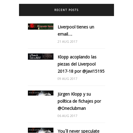
RECENT POSTS
Liverpool tienes un
email….
21 AUG 2017
Klopp acoplando las
piezas del Liverpool
2017-18 por @Javi15195
09 AUG 2017
Jürgen Klopp y su
política de fichajes por
@Oneclubman
06 AUG 2017
You´ll never speculate