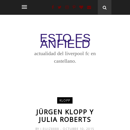
ESTO ES
ANFIELD
actualidad del liverpool fc en
castellano.
KLOPP
JÜRGEN KLOPP Y
JULIA ROBERTS
BY
J.RUIZ8888
- OCTUBRE 10, 2015