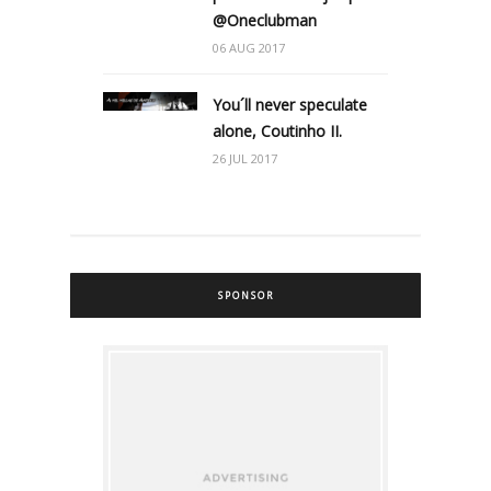
@Oneclubman
06 AUG 2017
You´ll never speculate
alone, Coutinho II.
26 JUL 2017
SPONSOR