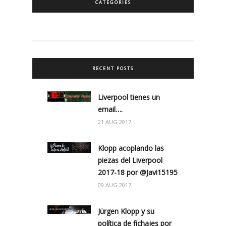
CATEGORIES
RECENT POSTS
Liverpool tienes un
email….
21 AUG 2017
Klopp acoplando las
piezas del Liverpool
2017-18 por @Javi15195
09 AUG 2017
Jürgen Klopp y su
política de fichajes por