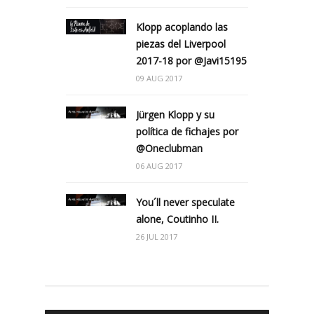
Klopp acoplando las
piezas del Liverpool
2017-18 por @Javi15195
09 AUG 2017
Jürgen Klopp y su
política de fichajes por
@Oneclubman
06 AUG 2017
You´ll never speculate
alone, Coutinho II.
26 JUL 2017