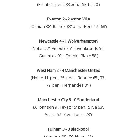
(Brunt 62' pen., 88 pen. - Skrtel 50')
Everton 2 - 2 Aston Villa
(Osman 38', Baines 83' pen. - Bent 47', 68')
Newcastle 4 - 1 Wolverhampton
(Nolan 22', Ameobi 45', Lovenkrands 50',
Gutierrez 93' - Ebanks-Blake 58')
West Ham 2 - 4 Manchester United
(Noble 11' pen., 25' pen. - Rooney 65', 73',
79' pen., Hernandez 84')
Manchester City 5 - 0 Sunderland
(A. Johnson 9', Tevez 15' pen., Silva 63',
Vieira 67', Yaya Toure 73')
Fulham 3 - 0 Blackpool
(Zamora 23', 28', Etuhu 72')