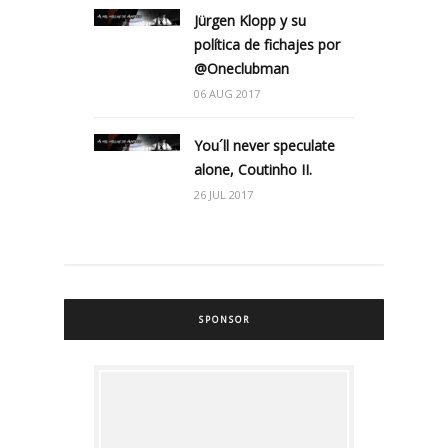
Jürgen Klopp y su
política de fichajes por
@Oneclubman
06 AUG 2017
You´ll never speculate
alone, Coutinho II.
26 JUL 2017
SPONSOR