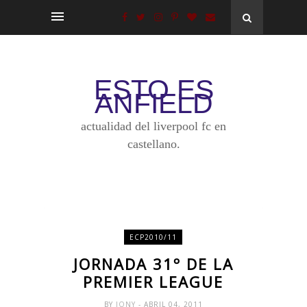
ESTO ES
ANFIELD
actualidad del liverpool fc en
castellano.
ECP2010/11
JORNADA 31º DE LA
PREMIER LEAGUE
BY
JONY
- ABRIL 04, 2011