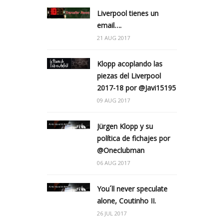
Liverpool tienes un
email….
21 AUG 2017
Klopp acoplando las
piezas del Liverpool
2017-18 por @Javi15195
09 AUG 2017
Jürgen Klopp y su
política de fichajes por
@Oneclubman
06 AUG 2017
You´ll never speculate
alone, Coutinho II.
26 JUL 2017