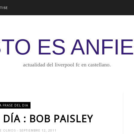
TISE
TO ES ANFI
actualidad del liverpool fc en castellano.
A FRASE DEL DIA
 DÍA : BOB PAISLEY
GE OLMOS
- SEPTIEMBRE 12, 2011