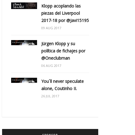
Klopp acoplando las
piezas del Liverpool
2017-18 por @Javi15195
09 AUG 2017
Jürgen Klopp y su
política de fichajes por
@Oneclubman
06 AUG 2017
You´ll never speculate
alone, Coutinho II.
26 JUL 2017