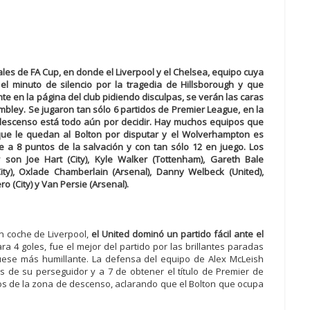
les de FA Cup, en donde el Liverpool y el Chelsea, equipo cuya
el minuto de silencio por la tragedia de Hillsborough y que
e en la página del club pidiendo disculpas, se verán las caras
mbley. Se jugaron tan sólo 6 partidos de Premier League, en la
el descenso está todo aún por decidir. Hay muchos equipos que
ue le quedan al Bolton por disputar y el Wolverhampton es
a 8 puntos de la salvación y con tan sólo 12 en juego. Los
son Joe Hart (City), Kyle Walker (Tottenham), Gareth Bale
City), Oxlade Chamberlain (Arsenal), Danny Welbeck (United),
o (City) y Van Persie (Arsenal).
n coche de Liverpool,
el United dominó un partido fácil ante el
ra 4 goles, fue el mejor del partido por las brillantes paradas
uese más humillante. La defensa del equipo de Alex McLeish
os de su perseguidor y a 7 de obtener el título de Premier de
tos de la zona de descenso, aclarando que el Bolton que ocupa