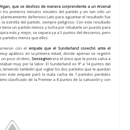
Wigan, que se deshizo de manera sorprendente a un Arsenal
 los primeros minutos iniciales del partido y en tan sólo un
l planteamiento defensivo Latic para aguantar el resultado fue
 la estrella del partido, siempre peligroso. Con este resultado
e tiene un partido menos y lucha por rebatarle un puesto para
spira más y mejor, se separa ya a 5 puntos del descenso, pero
s partidos menos que ellos.
urrieron con el
empate que el Sunderland cosechó ante el
muy apáticos en la primera mitad, donde apenas se registró
 un poco el ritmo,
Sessegnon
era el único que le ponía salsa a
taban muy por la labor. El Sunderland es 9º a 14 puntos del
, teniendo también que vigilar los dos partidos que le quedan
 con este empate paró la mala racha de 7 partidos perdidos
imo clasificado de la Premier a 8 puntos de la salvación y con