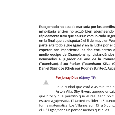
Esta jornada ha estado marcada por las semifina
minoritaria afición no actuó bien abucheando 
rápidamente tuvo que salir un comunicado urgent
en la final que se disputará el 5 de mayo en We
parte alta todo sigue igual y en la lucha por 
esperan con impaciencia los dos encuentros q
medio equipo de Championship, distanciándose 
nominados al Jugador del Año de la Premier 
(Tottenham), Scott Parker (Tottenham), Silva (
Daniel Sturridge (Chelsea), Rooney (United), Agüer
Por Jonay Diaz
(
@Jony_TF
)
En la ciudad que está a 45 minutos e
Aston Villa
.
Shy Given
, aunque encaja
que hizo y que permitió que el resultado no f
estuvo agujereada. El United es líder a 5 punt
forma matemática. Los Villanos son 15º a 6 pun
el 18º lugar, tiene un partido menos que ellos.