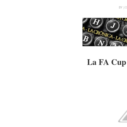
BY
J
La FA Cup 