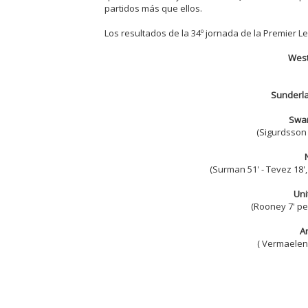
partidos más que ellos.
Los resultados de la 34º jornada de la Premier L
West
Sunderl
Swan
(Sigurdsson 3
(Surman 51' - Tevez 18', 
Uni
(Rooney 7' pen
A
( Vermaelen 