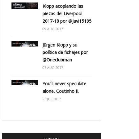
Klopp acoplando las
piezas del Liverpool
2017-18 por @Javi15195
09 AUG 2017
Jürgen Klopp y su
política de fichajes por
@Oneclubman
06 AUG 2017
You´ll never speculate
alone, Coutinho II.
26 JUL 2017