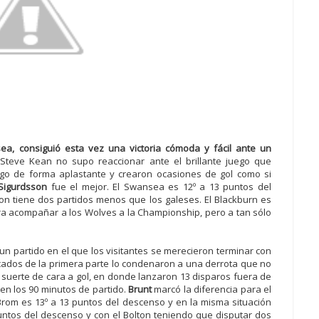
ea, consiguió esta vez una victoria cómoda y fácil ante un
Steve Kean no supo reaccionar ante el brillante juego que
ego de forma aplastante y crearon ocasiones de gol como si
igurdsson
fue el mejor. El Swansea es 12º a 13 puntos del
n tiene dos partidos menos que los galeses. El Blackburn es
ra acompañar a los Wolves a la Championship, pero a tan sólo
un partido en el que los visitantes se merecieron terminar con
ocados de la primera parte lo condenaron a una derrota que no
 suerte de cara a gol, en donde lanzaron 13 disparos fuera de
 en los 90 minutos de partido.
Brunt
marcó la diferencia para el
Brom es 13º a 13 puntos del descenso y en la misma situación
puntos del descenso y con el Bolton teniendo que disputar dos