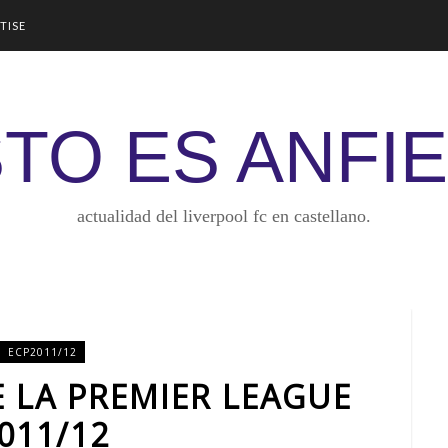
TISE
TO ES ANFI
actualidad del liverpool fc en castellano.
ECP2011/12
E LA PREMIER LEAGUE
011/12