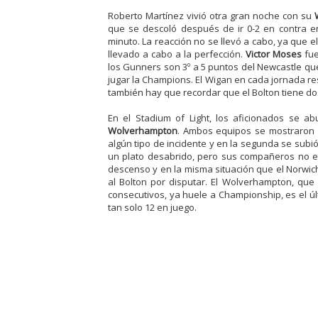
Roberto Martínez vivió otra gran noche con su
que se descoló después de ir 0-2 en contra en
minuto. La reacción no se llevó a cabo, ya que e
llevado a cabo a la perfección.
Victor Moses
fue
los Gunners son 3º a 5 puntos del Newcastle qu
jugar la Champions. El Wigan en cada jornada re
también hay que recordar que el Bolton tiene do
En el Stadium of Light, los aficionados se ab
Wolverhampton
. Ambos equipos se mostraron 
algún tipo de incidente y en la segunda se subió
un plato desabrido, pero sus compañeros no es
descenso y en la misma situación que el Norwich
al Bolton por disputar. El Wolverhampton, que
consecutivos, ya huele a Championship, es el últ
tan solo 12 en juego.