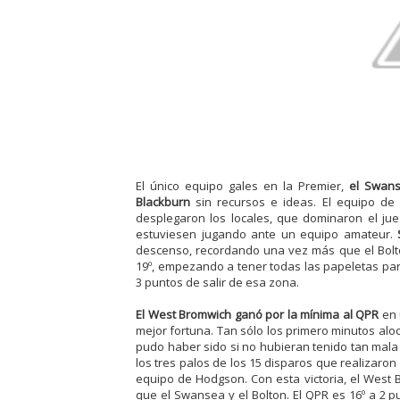
El único equipo gales en la Premier,
el Swans
Blackburn
sin recursos e ideas. El equipo de 
desplegaron los locales, que dominaron el ju
estuviesen jugando ante un equipo amateur.
S
descenso, recordando una vez más que el Bolto
19º, empezando a tener todas las papeletas pa
3 puntos de salir de esa zona.
El West Bromwich ganó por la mínima al QPR
en 
mejor fortuna. Tan sólo los primero minutos al
pudo haber sido si no hubieran tenido tan mala
los tres palos de los 15 disparos que realizaron
equipo de Hodgson. Con esta victoria, el West 
que el Swansea y el Bolton. El QPR es 16º a 2 