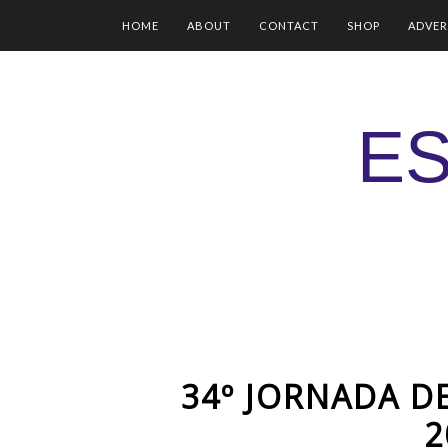
HOME
ABOUT
CONTACT
SHOP
ADVER
ES
34º JORNADA D
2