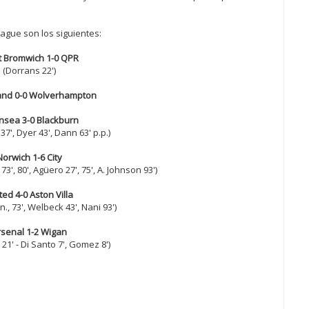
eague son los siguientes:
 Bromwich 1-0 QPR
(Dorrans 22')
and 0-0 Wolverhampton
sea 3-0 Blackburn
7', Dyer 43', Dann 63' p.p.)
Norwich 1-6 City
73', 80', Agüero 27', 75', A. Johnson 93')
ted 4-0 Aston Villa
., 73', Welbeck 43', Nani 93')
rsenal 1-2 Wigan
21' - Di Santo 7', Gomez 8')