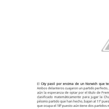
El
City pasó por encima de un Norwich que te
Ambos delanteros cuajaron un partido perfecto
aún la esperanza de optar por el título de Premi
clasificado matemáticamente para jugar la C
pésimo partido que han hecho, bajan al 11º pues
que ocupa el 18º puesto aún tiene dos partidos 