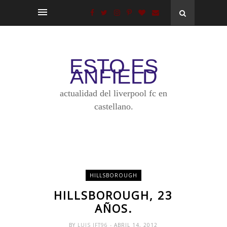
ESTO ES
ANFIELD
actualidad del liverpool fc en
castellano.
HILLSBOROUGH
HILLSBOROUGH, 23
AÑOS.
BY
LUIS JFT96
- ABRIL 14, 2012