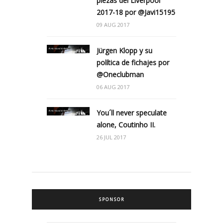
piezas del Liverpool
2017-18 por @Javi15195
09 AUG 2017
Jürgen Klopp y su
política de fichajes por
@Oneclubman
06 AUG 2017
You´ll never speculate
alone, Coutinho II.
26 JUL 2017
SPONSOR