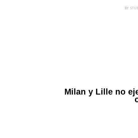
BY
STU
Milan y Lille no e