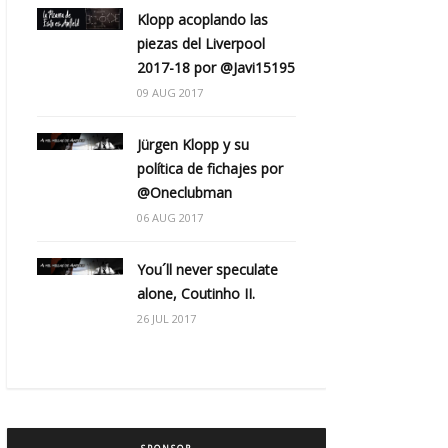
Klopp acoplando las
piezas del Liverpool
2017-18 por @Javi15195
09 AUG 2017
Jürgen Klopp y su
política de fichajes por
@Oneclubman
06 AUG 2017
You´ll never speculate
alone, Coutinho II.
26 JUL 2017