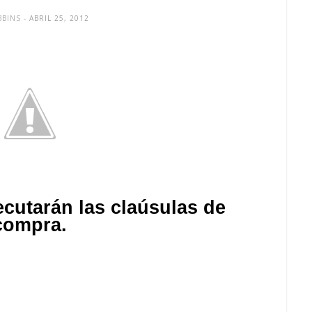
BBINS
- ABRIL 25, 2012
jecutarán las claúsulas de
compra.