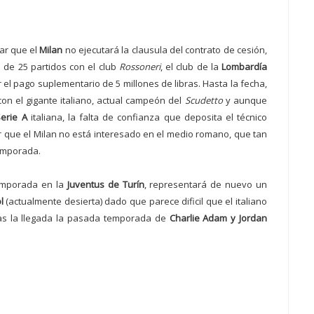
car que el
Milan
no ejecutará la clausula del contrato de cesión,
al de 25 partidos con el club
Rossoneri
, el club de la
Lombardía
el pago suplementario de 5 millones de libras. Hasta la fecha,
con el gigante italiano, actual campeón del
Scudetto
y aunque
erie A
italiana, la falta de confianza que deposita el técnico
r que el Milan no está interesado en el medio romano, que tan
temporada.
temporada en la
Juventus de Turín
, representará de nuevo un
l
(actualmente desierta) dado que parece dificil que el italiano
as la llegada la pasada temporada de
Charlie Adam y Jordan