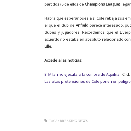
partidos (6 de ellos de
Champions League
) lleg
Habrá que esperar pues a si Cole rebaja sus emo
el que el club de
Anfield
parece interesado, pud
clubes y jugadores. Recordemos que el Liverpo
acuerdo no estaba en absoluto relacionado con 
Lille
.
Accede a las noticias:
El Milan no ejecutará la compra de Aquilnai.
Click 
Las altas pretensiones de Cole ponen en peligro 
TAGS :
BREAKING NEWS