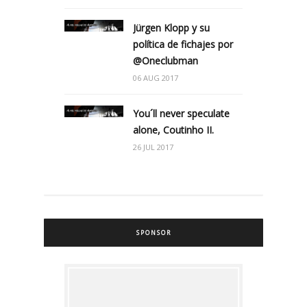
Jürgen Klopp y su
política de fichajes por
@Oneclubman
06 AUG 2017
You´ll never speculate
alone, Coutinho II.
26 JUL 2017
SPONSOR