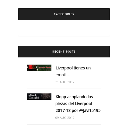
CATEGORIES
RECENT POSTS
Liverpool tienes un
email….
21 AUG 2017
Klopp acoplando las
piezas del Liverpool
2017-18 por @Javi15195
09 AUG 2017