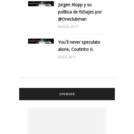
Jürgen Klopp y su
política de fichajes por
@Oneclubman
06 AUG 2017
You´ll never speculate
alone, Coutinho II.
26 JUL 2017
SPONSOR