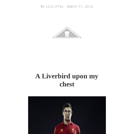
BY
LUIS JFT96
- MAYO 11, 2012
A Liverbird up
on my
chest