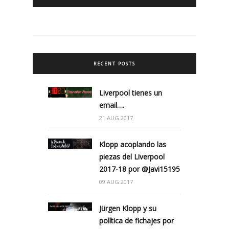
RECENT POSTS
Liverpool tienes un
email….
21 AUG 2017
Klopp acoplando las
piezas del Liverpool
2017-18 por @Javi15195
09 AUG 2017
Jürgen Klopp y su
política de fichajes por