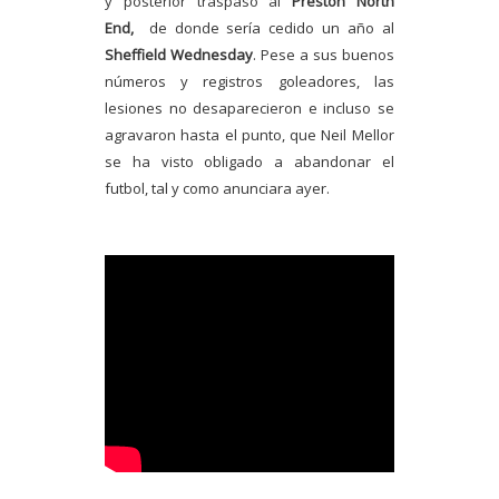
y posterior traspaso al
Preston North
End,
de donde sería cedido un año al
Sheffield Wednesday
.
Pese a sus buenos
números y registros goleadores, las
lesiones no desaparecieron e incluso se
agravaron hasta el punto, que Neil Mellor
se ha visto obligado a abandonar el
futbol, tal y como anunciara ayer.