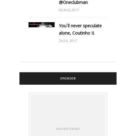
@Oneclubman
06 AUG 2017
You´ll never speculate
alone, Coutinho II.
26 JUL 2017
SPONSOR