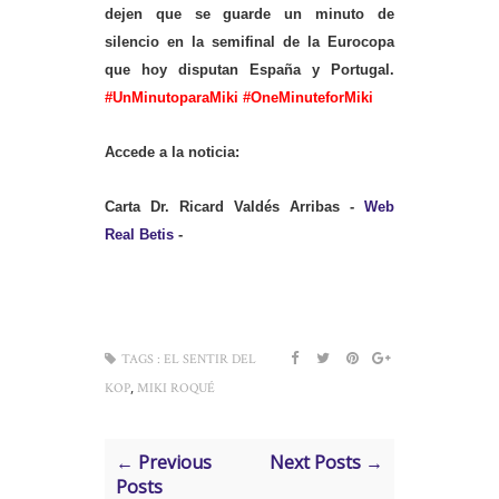
dejen que se guarde un minuto de
silencio en la semifinal de la Eurocopa
que hoy disputan España y Portugal.
#UnMinutoparaMiki
#OneMinuteforMiki
Accede a la noticia:
Carta Dr. Ricard Valdés Arribas -
Web
Real Betis
-
TAGS :
EL SENTIR DEL
,
KOP
MIKI ROQUÉ
← Previous
Next Posts →
Posts