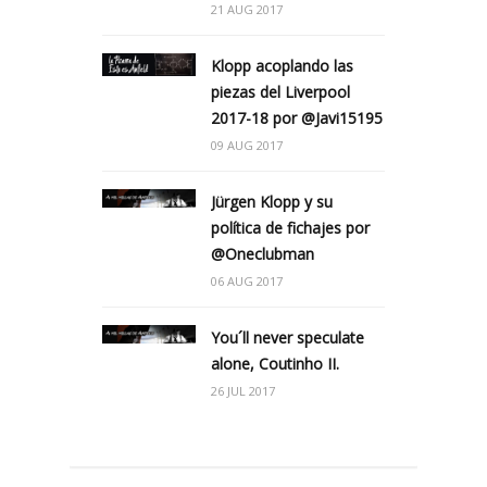
21 AUG 2017
Klopp acoplando las
piezas del Liverpool
2017-18 por @Javi15195
09 AUG 2017
Jürgen Klopp y su
política de fichajes por
@Oneclubman
06 AUG 2017
You´ll never speculate
alone, Coutinho II.
26 JUL 2017