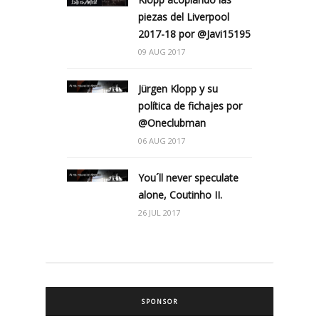
piezas del Liverpool
2017-18 por @Javi15195
09 AUG 2017
Jürgen Klopp y su
política de fichajes por
@Oneclubman
06 AUG 2017
You´ll never speculate
alone, Coutinho II.
26 JUL 2017
SPONSOR