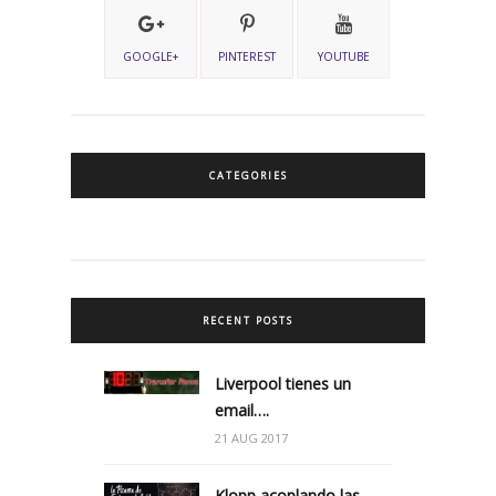
GOOGLE+
PINTEREST
YOUTUBE
CATEGORIES
RECENT POSTS
Liverpool tienes un
email….
21 AUG 2017
Klopp acoplando las