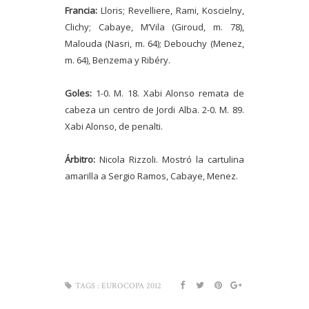
Francia:
Lloris; Revelliere, Rami, Koscielny,
Clichy; Cabaye, M’Vila (Giroud, m. 78),
Malouda (Nasri, m. 64); Debouchy (Menez,
m. 64), Benzema y Ribéry.
Goles:
1-0. M. 18. Xabi Alonso remata de
cabeza un centro de Jordi Alba. 2-0. M. 89.
Xabi Alonso, de penalti.
Árbitro:
Nicola Rizzoli. Mostró la cartulina
amarilla a Sergio Ramos, Cabaye, Menez.
TAGS :
EUROCOPA 2012