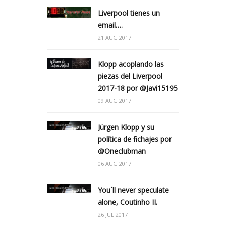
Liverpool tienes un
email….
21 AUG 2017
Klopp acoplando las
piezas del Liverpool
2017-18 por @Javi15195
09 AUG 2017
Jürgen Klopp y su
política de fichajes por
@Oneclubman
06 AUG 2017
You´ll never speculate
alone, Coutinho II.
26 JUL 2017