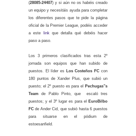
(
28085-24407
) y si aún no os habéis creado
un equipo y necesitáis ayuda para completar
los diferentes pasos que te pide la página
oficial de la Premier League, podéis acceder
a este
link
que detalla qué debéis hacer
paso a paso.
Los 3 primeros clasificados tras esta 2º
jornada son equipos que han subido de
puestos. El líder es
Los Costeños FC
con
180 puntos de Xander Plus, que subió un
puesto; el 2º puesto es para el
Pechugas"s
Team
de Pablo Pinto, que escaló tres
puestos; y el 3º lugar es para el
EuroBilbo
FC
de Ander Cid, que subió hasta 6 puestos
para situarse en el pódium de
estoesanfield.