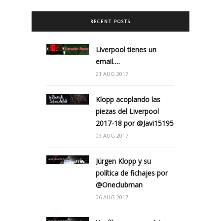
RECENT POSTS
Liverpool tienes un
email….
21 AUG 2017
Klopp acoplando las
piezas del Liverpool
2017-18 por @Javi15195
09 AUG 2017
Jürgen Klopp y su
política de fichajes por
@Oneclubman
06 AUG 2017