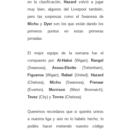
en la clasificación,
Hazard
volvió a jugar
muy bien, algunos del Liverpool también,
pero las sorpresas como el Swansea de
Michu
y
Dyer
son los que están dando los
primeros puntos en estas primeras
jornadas.
El mejor equipo de la semana fue el
compuesto por:
Al-Habsi
(Wigan);
Rangel
(Swansea),
Assou-Ekotto
(Tottenham),
Figueroa
(Wigan),
Rafael
(United);
Hazard
(Chelsea),
Michu
(Swansea),
Pienaar
(Everton),
Morrison
(West Bromwich);
Tevez
(City) y
Torres
(Chelsea).
Queremos recordaros que si queréis uniros
a nuestra liga y aún no lo habéis hecho, lo
podéis hacer metiendo nuestro código