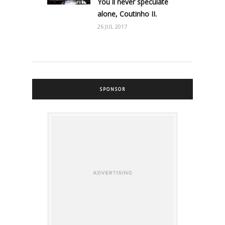
You´ll never speculate
alone, Coutinho II.
26 JUL 2017
SPONSOR