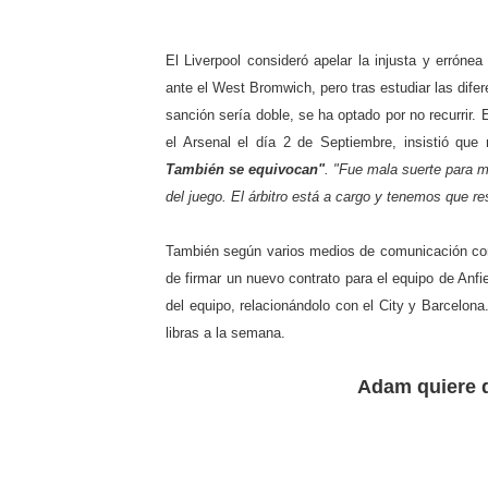
El Liverpool consideró apelar la injusta y erróne
ante el West Bromwich, pero tras estudiar las difere
sanción sería doble, se ha optado por no recurrir. 
el Arsenal el día 2 de Septiembre, insistió qu
También se equivocan"
. "Fue mala suerte para mí
del juego. El árbitro está a cargo y tenemos que re
También según varios medios de comunicación como
de firmar un nuevo contrato para el equipo de Anf
del equipo, relacionándolo con el City y Barcelona
libras a la semana.
Adam quiere q