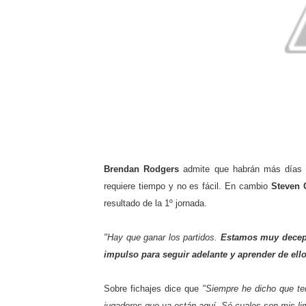
Brendan Rodgers
admite que habrán más días m
requiere tiempo y no es fácil. En cambio
Steven 
resultado de la 1º jornada.
"Hay que ganar los partidos.
Estamos muy decepc
impulso para seguir adelante y aprender de ell
Sobre fichajes dice que
"Siempre he dicho que te
jugadores que ya están aquí. Sé cuales son mis li