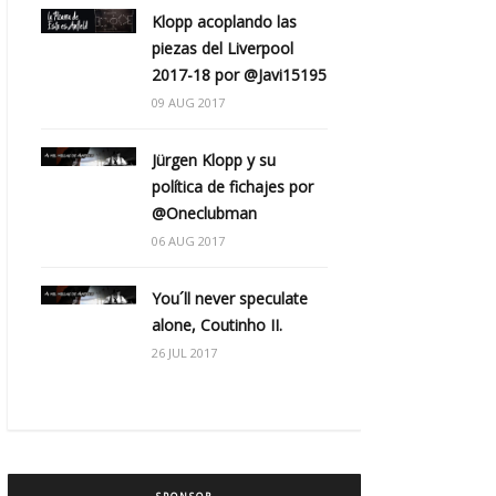
Klopp acoplando las
piezas del Liverpool
2017-18 por @Javi15195
09 AUG 2017
Jürgen Klopp y su
política de fichajes por
@Oneclubman
06 AUG 2017
You´ll never speculate
alone, Coutinho II.
26 JUL 2017