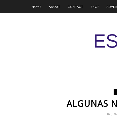
HOME
ABOUT
CONTACT
SHOP
ADVER
ES
ALGUNAS N
BY
JO