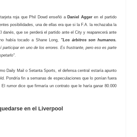
a tarjeta roja que Phil Dowd enseñó a
Daniel Agger
en el partido
ntes posibilidades, una de ellas era que si la F.A. la rechazaba la
El danés, que se perderá el partido ante el City y reaparecerá ante
e no había tocado a Shane Long,
"Los árbitros son humanos.
 participar en uno de los errores. Es frustrante, pero eso es parte
spetarlo"
.
 Daily Mail o Setanta Sports, el defensa central estaría apunto
ield. Pondría fin a semanas de especulaciones que lo ponían fuera
. El rumor dice que firmaría un contrato que le haría ganar 80.000
uedarse en el Liverpool