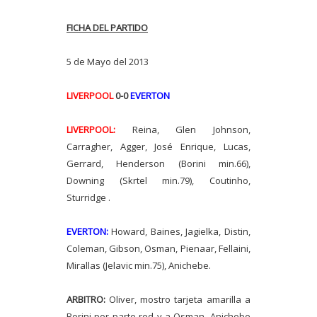
FICHA DEL PARTIDO
5 de Mayo del 2013
LIVERPOOL
0-0
EVERTON
LIVERPOOL:
Reina, Glen Johnson,
Carragher, Agger, José Enrique, Lucas,
Gerrard, Henderson (Borini min.66),
Downing (Skrtel min.79), Coutinho,
Sturridge .
EVERTON:
Howard, Baines, Jagielka, Distin,
Coleman, Gibson, Osman, Pienaar, Fellaini,
Mirallas (Jelavic min.75), Anichebe.
ARBITRO:
Oliver, mostro tarjeta amarilla a
Borini por parte red y a Osman, Anichebe