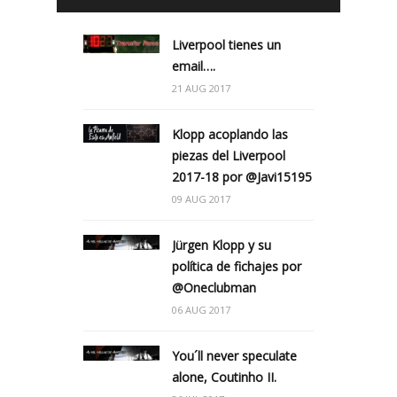
Liverpool tienes un
email….
21 AUG 2017
Klopp acoplando las
piezas del Liverpool
2017-18 por @Javi15195
09 AUG 2017
Jürgen Klopp y su
política de fichajes por
@Oneclubman
06 AUG 2017
You´ll never speculate
alone, Coutinho II.