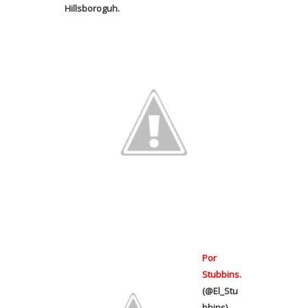
Hillsboroguh.
Por
Stubbins.
(@El_Stu
bbins)