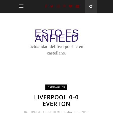
ESTO ES
ANFIELD
actualidad del liverpool fc en
castellano.
CARRAGHER
LIVERPOOL 0-0
EVERTON
BY
JORGE-GEORGE OLMOS
- MAYO 05, 2013