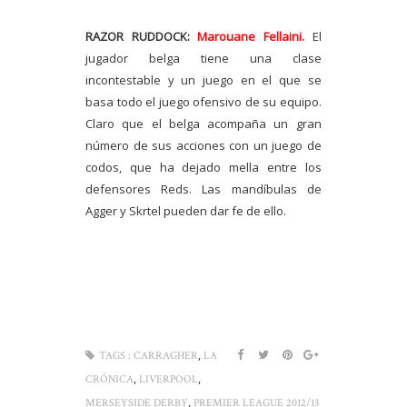
RAZOR RUDDOCK:
Marouane Fellaini.
El
jugador belga tiene una clase
incontestable y un juego en el que se
basa todo el juego ofensivo de su equipo.
Claro que el belga acompaña un gran
número de sus acciones con un juego de
codos, que ha dejado mella entre los
defensores Reds. Las mandíbulas de
Agger y Skrtel pueden dar fe de ello.
,
TAGS :
CARRAGHER
LA
,
,
CRÓNICA
LIVERPOOL
,
MERSEYSIDE DERBY
PREMIER LEAGUE 2012/13