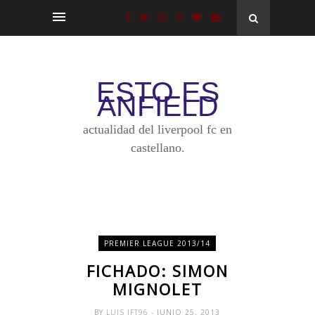
ESTO ES
ANFIELD
actualidad del liverpool fc en
castellano.
PREMIER LEAGUE 2013/14
FICHADO: SIMON
MIGNOLET
BY
LUIS JFT96
- JUNIO 25, 2013