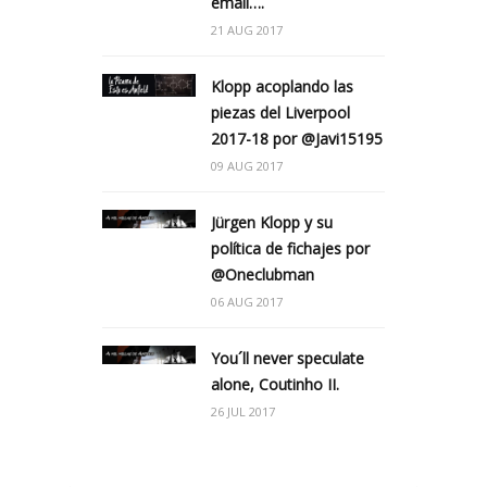
email….
21 AUG 2017
Klopp acoplando las
piezas del Liverpool
2017-18 por @Javi15195
09 AUG 2017
Jürgen Klopp y su
política de fichajes por
@Oneclubman
06 AUG 2017
You´ll never speculate
alone, Coutinho II.
26 JUL 2017