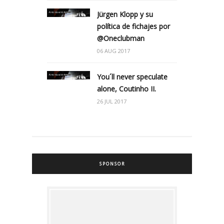
Jürgen Klopp y su
política de fichajes por
@Oneclubman
06 AUG 2017
You´ll never speculate
alone, Coutinho II.
26 JUL 2017
SPONSOR