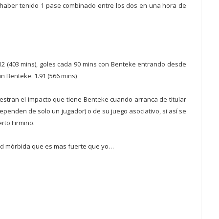
haber tenido 1 pase combinado entre los dos en una hora de
.12 (403 mins), goles cada 90 mins con Benteke entrando desde
sin Benteke: 1.91 (566 mins)
estran el impacto que tiene Benteke cuando arranca de titular
penden de solo un jugador) o de su juego asociativo, si así se
rto Firmino.
dad mórbida que es mas fuerte que yo…