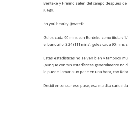
Benteke y Firmino salen del campo después de 
juego.
öh yoü beaüty @natefc
Goles cada 90 mins con Benteke como titular: 1
el banquillo: 3.24 (111 mins), goles cada 90 mins 
Estas estadísticas no se ven bien y tampoco mu
(aunque con/sin estadísticas generalmente no de
le puede llamar a un pase en una hora, con Robe
Decidí encontrar ese pase, esa maldita curiosi