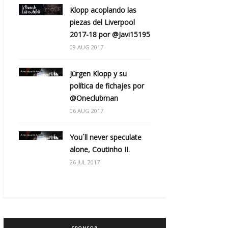
Klopp acoplando las
piezas del Liverpool
2017-18 por @Javi15195
09 AUG 2017
Jürgen Klopp y su
política de fichajes por
@Oneclubman
06 AUG 2017
You´ll never speculate
alone, Coutinho II.
26 JUL 2017