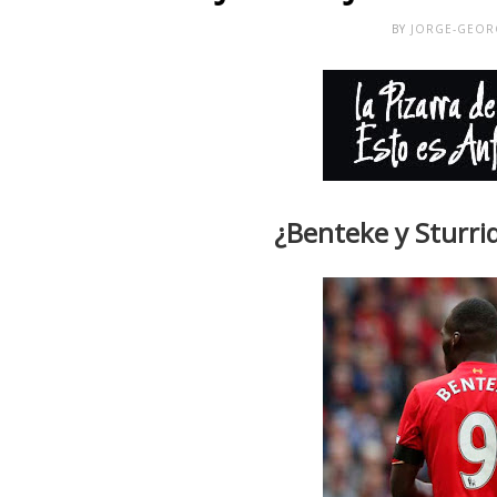
BY
JORGE-GEO
¿Benteke y Sturri