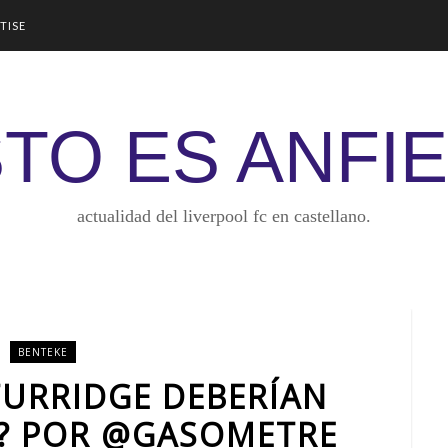
TISE
TO ES ANFI
actualidad del liverpool fc en castellano.
BENTEKE
TURRIDGE DEBERÍAN
S? POR @GASOMETRE