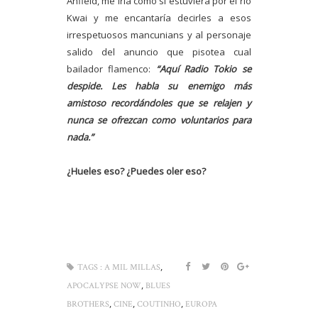
Anfield, me iría como si estuviera por el río
Kwai y me encantaría decirles a esos
irrespetuosos mancunians y al personaje
salido del anuncio que pisotea cual
bailador flamenco:
“Aquí Radio Tokio se
despide. Les habla su enemigo más
amistoso recordándoles que se relajen y
nunca se ofrezcan como voluntarios para
nada.”
¿Hueles eso? ¿Puedes oler eso?
,
TAGS :
A MIL MILLAS
,
APOCALYPSE NOW
BLUES
,
,
,
BROTHERS
CINE
COUTINHO
EUROPA