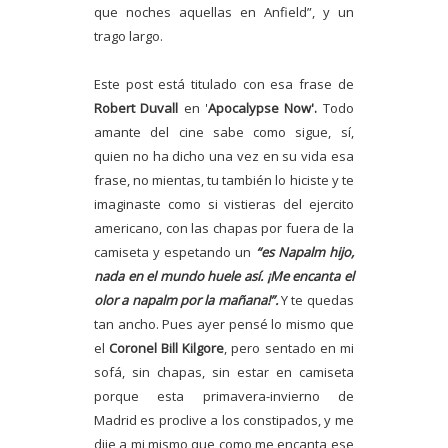
que noches aquellas en Anfield”, y un
trago largo.
Este post está titulado con esa frase de
Robert Duvall
en '
Apocalypse Now'.
Todo
amante del cine sabe como sigue, sí,
quien no ha dicho una vez en su vida esa
frase, no mientas, tu también lo hiciste y te
imaginaste como si vistieras del ejercito
americano, con las chapas por fuera de la
camiseta y espetando un
“es Napalm hijo,
nada en el mundo huele así. ¡Me encanta el
olor a napalm por la mañana!”.
Y te quedas
tan ancho. Pues ayer pensé lo mismo que
el
Coronel Bill Kilgore
, pero sentado en mi
sofá, sin chapas, sin estar en camiseta
porque esta primavera-invierno de
Madrid es proclive a los constipados, y me
dije a mi mismo que como me encanta ese