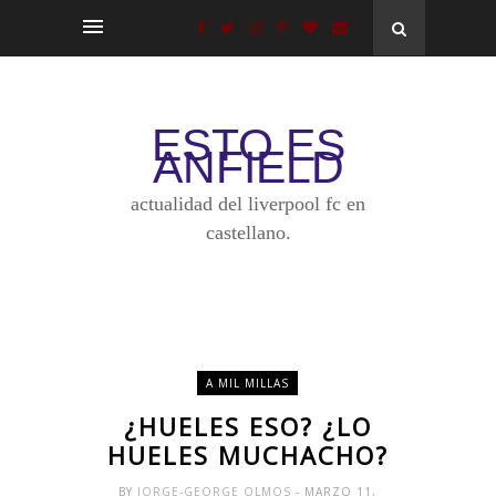
ESTO ES
ANFIELD
actualidad del liverpool fc en
castellano.
A MIL MILLAS
¿HUELES ESO? ¿LO
HUELES MUCHACHO?
BY
JORGE-GEORGE OLMOS
- MARZO 11,