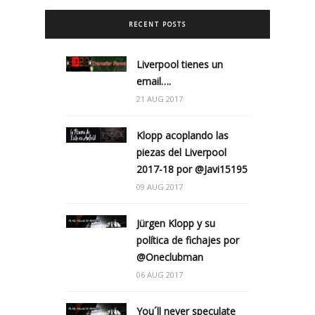
RECENT POSTS
Liverpool tienes un
email….
21 AUG 2017
Klopp acoplando las
piezas del Liverpool
2017-18 por @Javi15195
09 AUG 2017
Jürgen Klopp y su
política de fichajes por
@Oneclubman
06 AUG 2017
You´ll never speculate