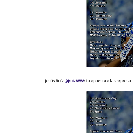
Jesús Ruíz
@jruiz8888
: La apuesta a la sorpresa