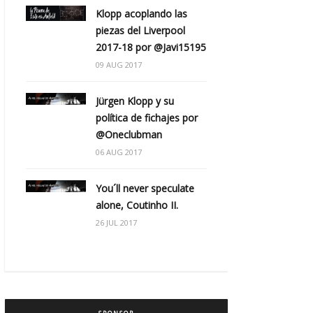
Klopp acoplando las
piezas del Liverpool
2017-18 por @Javi15195
09 AUG 2017
Jürgen Klopp y su
política de fichajes por
@Oneclubman
06 AUG 2017
You´ll never speculate
alone, Coutinho II.
26 JUL 2017