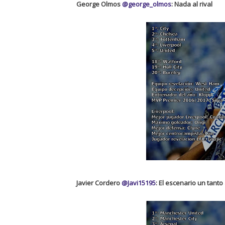
George Olmos
@george_olmos
: Nada al rival
Javier Cordero
@Javi15195
: El escenario un tant