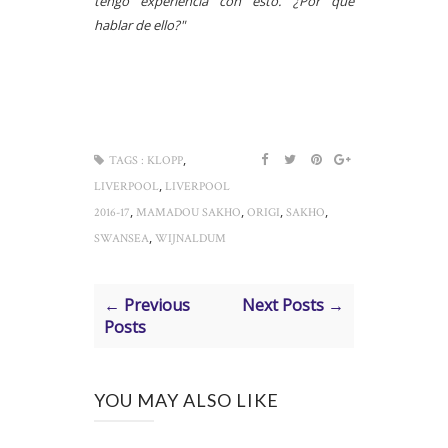
tengo experiencia con esto. ¿Por qué
hablar de ello?"
,
TAGS :
KLOPP
,
LIVERPOOL
LIVERPOOL
,
,
,
,
2016-17
MAMADOU SAKHO
ORIGI
SAKHO
,
SWANSEA
WIJNALDUM
← Previous
Next Posts →
Posts
YOU MAY ALSO LIKE