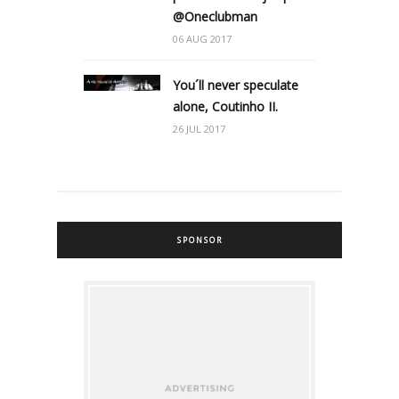
@Oneclubman
06 AUG 2017
You´ll never speculate
alone, Coutinho II.
26 JUL 2017
SPONSOR