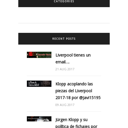
CATEGORIES
RECENT POSTS
Liverpool tienes un
email….
21 AUG 2017
Klopp acoplando las
piezas del Liverpool
2017-18 por @Javi15195
09 AUG 2017
Jürgen Klopp y su
política de fichajes por