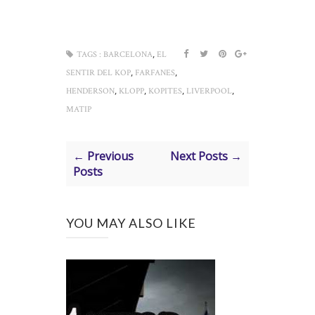
,
TAGS :
BARCELONA
EL
,
,
SENTIR DEL KOP
FARFANES
,
,
,
,
HENDERSON
KLOPP
KOPITES
LIVERPOOL
MATIP
← Previous
Next Posts →
Posts
YOU MAY ALSO LIKE