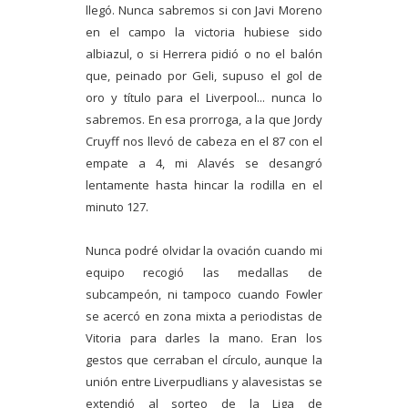
llegó. Nunca sabremos si con Javi Moreno
en el campo la victoria hubiese sido
albiazul, o si Herrera pidió o no el balón
que, peinado por Geli, supuso el gol de
oro y título para el Liverpool... nunca lo
sabremos. En esa prorroga, a la que Jordy
Cruyff nos llevó de cabeza en el 87 con el
empate a 4, mi Alavés se desangró
lentamente hasta hincar la rodilla en el
minuto 127.
Nunca podré olvidar la ovación cuando mi
equipo recogió las medallas de
subcampeón, ni tampoco cuando Fowler
se acercó en zona mixta a periodistas de
Vitoria para darles la mano. Eran los
gestos que cerraban el círculo, aunque la
unión entre
Liverpudlians y alavesistas se
extendió al sorteo de la Liga de