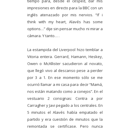
tiempo para, desde el césped, dar mis
impresiones en directo para la BBC con un
inglés atenazado por mis nervios.
“If i
think with my heart, Alavés has some
options…” dije sin pensar mucho ni mirar a
cámara. Y tanto… .
La estampida del Liverpool hizo temblar a
Vitoria entera. Gerrard, Hamann, Heskey,
Owen o McAllister sacudieron al novato,
que llegó vivo al descanso pese a perder
por 3 a 1. En ese momento sólo se me
ocurrió llamar a mi casa para decir “Mamá,
nos están matando como a conejos”. En el
vestuario 2 consignas: Contra a por
Carragher y Javi pegado a los centrales. En
5 minutos el Alavés había empatado el
partido y era cuestión de minutos que la
remontada se certificase. Pero nunca