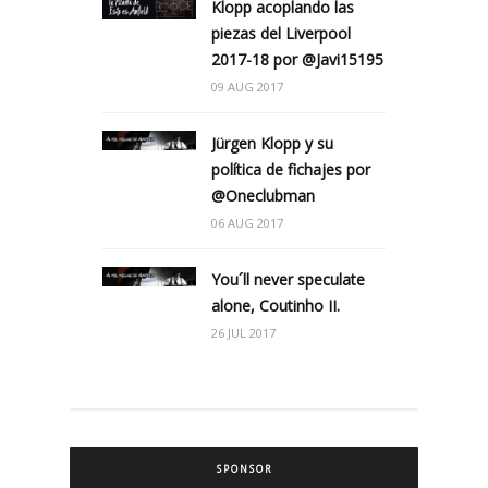
Klopp acoplando las
piezas del Liverpool
2017-18 por @Javi15195
09 AUG 2017
Jürgen Klopp y su
política de fichajes por
@Oneclubman
06 AUG 2017
You´ll never speculate
alone, Coutinho II.
26 JUL 2017
SPONSOR