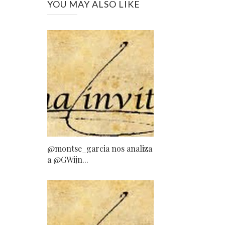
YOU MAY ALSO LIKE
@montse_garcia nos analiza
a @GWijn...