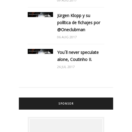
09 AUG 2017
Jürgen Klopp y su
política de fichajes por
@Oneclubman
06 AUG 2017
You´ll never speculate
alone, Coutinho II.
26 JUL 2017
SPONSOR