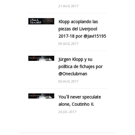
21 AUG 2017
Klopp acoplando las
piezas del Liverpool
2017-18 por @Javi15195
09 AUG 2017
Jürgen Klopp y su
política de fichajes por
@Oneclubman
06 AUG 2017
You´ll never speculate
alone, Coutinho II.
26 JUL 2017