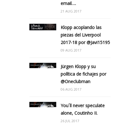
email….
21 AUG 2017
Klopp acoplando las
piezas del Liverpool
2017-18 por @Javi15195
09 AUG 2017
Jürgen Klopp y su
política de fichajes por
@Oneclubman
06 AUG 2017
You´ll never speculate
alone, Coutinho II.
26 JUL 2017