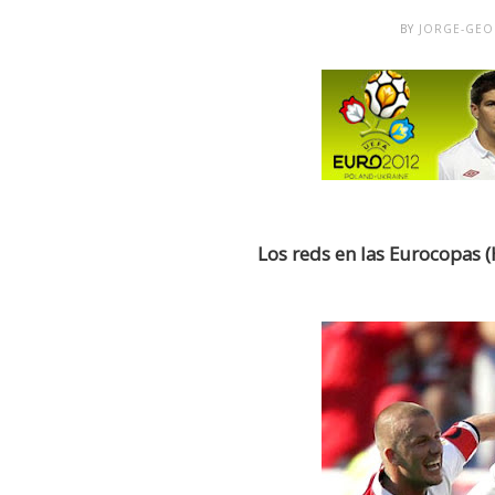
BY
JORGE-GE
Los reds en las Eurocopas 