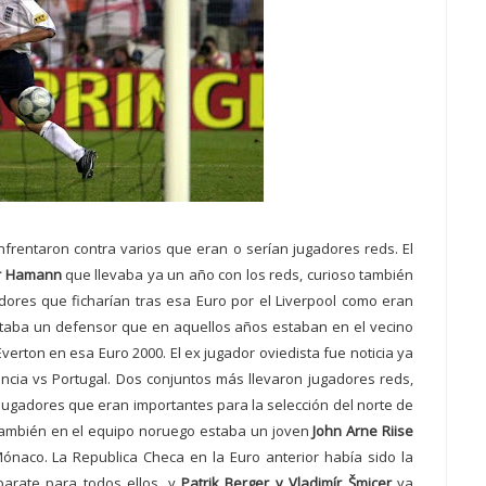
nfrentaron contra varios que eran o serían jugadores reds. El
r Hamann
que llevaba ya un año con los reds, curioso también
ores que ficharían tras esa Euro
por el Liverpool como eran
estaba un defensor que en aquellos años estaban en el vecino
 Everton en esa Euro 2000. El ex jugador oviedista
fue noticia ya
ncia vs Portugal. Dos conjuntos más llevaron jugadores reds,
jugadores que eran importantes para la selección del norte de
también en el equipo noruego
estaba
un joven
John Arne Riise
naco. La Republica Checa en la Euro anterior había sido la
arate para todos ellos,
y
Patrik Berger
y Vladimír Šmicer
ya