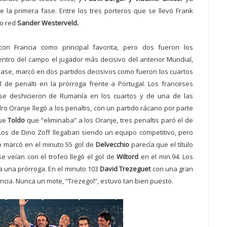
 la primera fase. Entre los tres porteros que se llevó Frank
ro red
Sander Westerveld.
on Francia como principal
favorita, pero
dos fueron los
entro del campo
el jugador más decisivo del anterior Mundial,
clase, marcó en dos partidos decisivos como fueron los cuartos
l de penalti en la prórroga frente a Portugal. Los franceses
ri se deshicieron de Rumanía en los cuartos y de una de las
ro Oranje llegó a los penaltis, con un partido rácano por parte
ue
Toldo
que “eliminaba” a los Oranje, tres penaltis paró el de
 Los de Dino Zoff llegaban siendo un equipo competitivo, pero
o marcó en el minuto 55 gol de
Delvecchio
parecía que el título
se veían con el trofeo llegó el gol de
Wiltord
en el min.94. Los
a una prórroga. En el minuto 103
David Trezeguet
con una gran
rancia. Nunca un mote, “Trezegol”, estuvo tan bien puesto.