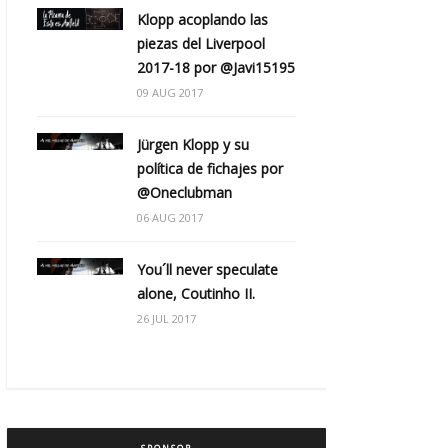
Klopp acoplando las
piezas del Liverpool
2017-18 por @Javi15195
09 AUG 2017
Jürgen Klopp y su
política de fichajes por
@Oneclubman
06 AUG 2017
You´ll never speculate
alone, Coutinho II.
26 JUL 2017