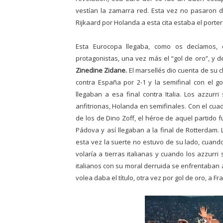
vestían la zamarra red. Esta vez no pasaron de
Rijkaard por Holanda a esta cita estaba el porte
Esta Eurocopa llegaba, como os decíamos, c
protagonistas, una vez más el “gol de oro”
,
y d
Zinedine Zidane.
El marsellés dio cuenta de su 
contra España por 2-1 y la semifinal con el go
llegaban a esa final contra Italia. Los azzur
anfitrionas, Holanda en semifinales. Con el cuad
de los de Dino Zoff,
el héroe de aquel partido f
Pádova y así llegaban a la final de Rotterdam.
esta vez la suerte no estuvo de su lado, cuand
volaría a tierras italianas y cuando
los azzurri 
italianos con su moral derruida se enfrentaban 
volea daba el título, otra vez por gol de oro, a F