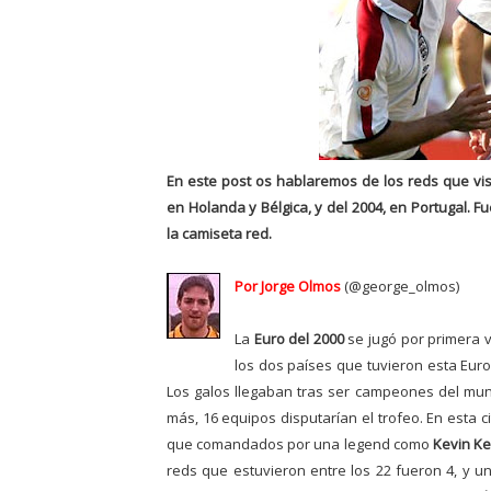
En este post os hablaremos de los reds que
vi
en Holanda y Bélgica,
y del 2004, en Portugal. 
la camiseta red.
Por Jorge Olmos
(@george_olmos)
La
Euro del 2000
se jugó por primera 
los dos países que tuvieron esta Euro e
Los galos llegaban tras ser campeones del mun
más, 16 equipos disputarían el trofeo. En esta 
que
comandados por una legend como
Kevin K
reds que estuvieron entre los
22 fueron 4, y u