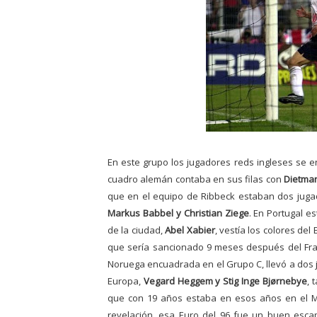
En este grupo los jugadores reds ingleses se e
cuadro alemán
contaba en
sus filas con
Dietma
que en el equipo de Ribbeck estaban dos jugad
Markus Babbel y
Christian Ziege
. En Portugal 
de la ciudad,
Abel Xabier
, vestía los colores del
que sería sancionado 9 meses
después del Fra
Noruega encuadrada en el Grupo C, llevó a dos 
Europa,
Vegard Heggem y Stig Inge Bjørnebye
, 
que con 19 años estaba en esos años en el Mó
revelación, esa Euro del 96 fue un buen escap