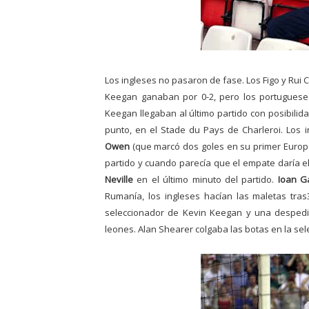
Los ingleses no pasaron de fase. Los Figo y Rui
Keegan
ganaban por 0-2, pero los portugues
Keegan llegaban al último partido con posibili
punto,
en el Stade du Pays de Charleroi. Los 
Owen
(que marcó dos goles en su primer Europe
partido
y cuando parecía que el empate daría el 
Neville
en el último minuto del partido.
Ioan G
Rumanía, los ingleses hacían las maletas tras
seleccionador de Kevin Keegan y una
despedi
leones. Alan Shearer colgaba las botas en la sel