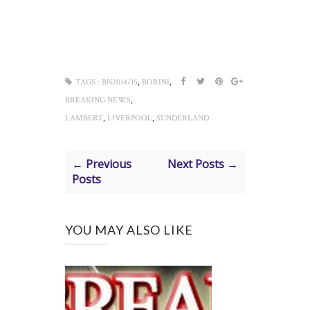
,
,
TAGS :
BN2014/15
BORINI
,
BREAKING NEWS
,
,
LAMBERT
LIVERPOOL
SUNDERLAND
← Previous
Next Posts →
Posts
YOU MAY ALSO LIKE