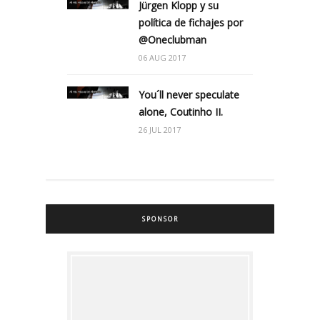
Jürgen Klopp y su
política de fichajes por
@Oneclubman
06 AUG 2017
You´ll never speculate
alone, Coutinho II.
26 JUL 2017
SPONSOR