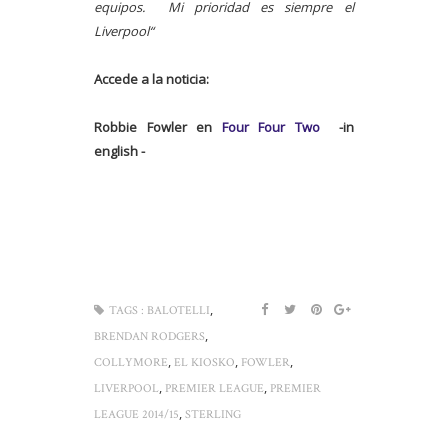
equipos. Mi prioridad es siempre el
Liverpool“
Accede a la noticia:
Robbie Fowler en
Four Four Two
-in
english -
,
TAGS :
BALOTELLI
,
BRENDAN RODGERS
,
,
,
COLLYMORE
EL KIOSKO
FOWLER
,
,
LIVERPOOL
PREMIER LEAGUE
PREMIER
,
LEAGUE 2014/15
STERLING