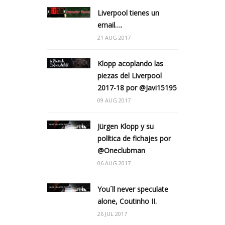
Liverpool tienes un
email….
21 AUG 2017
Klopp acoplando las
piezas del Liverpool
2017-18 por @Javi15195
09 AUG 2017
Jürgen Klopp y su
política de fichajes por
@Oneclubman
06 AUG 2017
You´ll never speculate
alone, Coutinho II.
26 JUL 2017