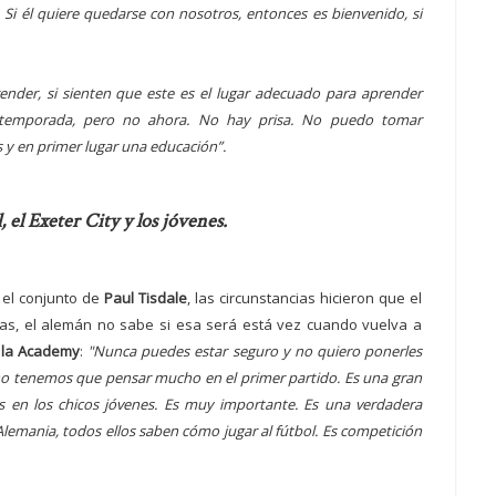
Si él quiere quedarse con nosotros, entonces es bienvenido, si
nder, si sienten que este es el lugar adecuado para aprender
 temporada, pero no ahora. No hay prisa. No puedo tomar
s y en primer lugar una educación”.
l, el Exeter City y los jóvenes.
a el conjunto de
Paul Tisdale
, las circunstancias hicieron que el
las, el alemán no sabe si esa será está vez cuando vuelva a
 la Academy
:
"Nunca puedes estar seguro y no quiero ponerles
 no tenemos que pensar mucho en el primer partido. Es una gran
en los chicos jóvenes. Es muy importante. Es una verdadera
Alemania, todos ellos saben cómo jugar al fútbol. Es competición