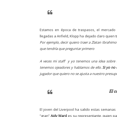
Estamos en época de traspasos, el mercado 
llegadas a Anfield, Klopp ha dejado claro quien t
Por ejemplo, decir quiero traer a Zlatan Ibrahim
que tendría que preguntar primero
A veces mi staff y yo tenemos una idea sobre 
tenemos ojeadores y hablamos de ello.
Si yo no 
jugador que quiero no se ajusta a nuestro presup
El c
El joven del Liverpool ha salido estas semanas 
“gran”
Aidy Ward
es su representante, quien par