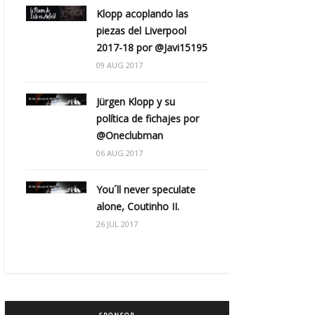
Klopp acoplando las
piezas del Liverpool
2017-18 por @Javi15195
09 AUG 2017
Jürgen Klopp y su
política de fichajes por
@Oneclubman
06 AUG 2017
You´ll never speculate
alone, Coutinho II.
26 JUL 2017